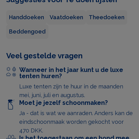
tentvakantie
Meer ruimte dan een gewone iglotent
Handdoeken
Vaatdoeken
Theedoeken
Kant-en-klaar tent zonder gedoe
Een veilige en gezinsvriendelijke camping
Beddengoed
Bij Gammelbro combineren we een klassieke
Deense campingsfeer met moderne faciliteiten.
Veel gestelde vragen
Wanneer in het jaar kunt u de luxe
Overnachting in een luxe
tenten huren?
tent in Haderslev
Luxe tenten zijn te huur in de maanden
mei, juni, juli en augustus.
Moet je jezelf schoonmaken?
Onze luxe tenten op Gammelbro in Haderslev in
Ja - dat is wat we aanraden. Anders kan de
Zuid-Jutland bieden mogelijkheden voor strand,
eindschoonmaak worden gekocht voor
natuur en gezellig stadsleven.
470 DKK.
De camping is gezinsvriendelijk en rustig, en er zijn
Is het toegestaan om een hond mee