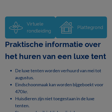
complete en comfortabele vakantieaccommodatie
in de natuur.
Virtuele
Plattegrond
Faciliteiten in de luxe tent:
rondleiding
2 aparte slaapkamers
Praktische informatie over
5 slaapplaatsen met dekbedden en
het huren van een luxe tent
kussens
Eettafel en zitplaatsen
De luxe tenten worden verhuurd van mei tot
augustus.
Koelkast
Eindschoonmaak kan worden bijgeboekt voor
470 kr.
Kookplaat
Huisdieren zijn niet toegestaan in de luxe
Gasbarbecue op het buitenterras
tenten.