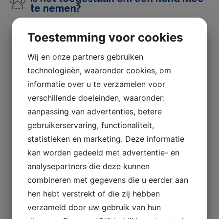
te nemen?
goede voorzieningen zoals een speeltuin,
servicegebouwen en gemeenschappelijke ruimtes.
Nee, in de luxe tenten is het niet
Toestemming voor cookies
U verblijft dicht bij het water en bent niet ver
toegestaan om een hond mee te nemen.
verwijderd van bezienswaardigheden in zowel
Wij en onze partners gebruiken
Haderslev als de rest van Zuid-Jutland.
technologieën, waaronder cookies, om
informatie over u te verzamelen voor
Dat maakt een overnachting in een luxe tent een
Boek uw vakantie
verschillende doeleinden, waaronder:
voor de hand liggende keuze als u op zoek bent naar:
aanpassing van advertenties, betere
Glamping in Zuid-Jutland
gebruikerservaring, functionaliteit,
Als u vragen heeft of hulp nodig
Luxe camping vlakbij het strand
statistieken en marketing. Deze informatie
heeft bij het boeken, kunt u
Gezinsvriendelijke camping in Haderslev
kan worden gedeeld met advertentie- en
telefonisch bellen 74584170.
Weekendje weg in de natuur
analysepartners die deze kunnen
combineren met gegevens die u eerder aan
De luxe tenten kunnen worden gehuurd in mei, juni,
Reserveer nu
hen hebt verstrekt of die zij hebben
juli en augustus – zowel voor een weekend als voor
verzameld door uw gebruik van hun
een hele week.