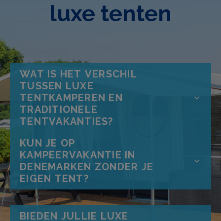
luxe tenten
WAT IS HET VERSCHIL
TUSSEN LUXE
TENTKAMPEREN EN
TRADITIONELE
TENTVAKANTIES?
KUN JE OP
KAMPEERVAKANTIE IN
DENEMARKEN ZONDER JE
EIGEN TENT?
BIEDEN JULLIE LUXE