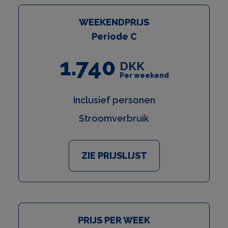
Je hoeft niet:
WEEKENDPRIJS
Opzetten van een tent
Periode C
Luchtbedden en koude nachten
1.740
Gebrek aan opslagruimte
DKK
Per weekend
In plaats daarvan krijg je een luxe tentvakantie met
Inclusief personen
zowel natuur als comfort. Het is een vakantieoptie
die aan veel behoeften voldoet en het leven in de
Stroomverbruik
natuur op de beste manier combineert met het
gezinsleven.
ZIE PRIJSLIJST
PRIJS PER WEEK