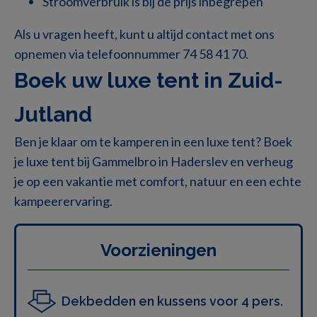
Stroomverbruik is bij de prijs inbegrepen
Kookgerei en bestek voor 6 personen
Als u vragen heeft, kunt u altijd contact met ons
Petroleumkachel voor koele avonden
opnemen via telefoonnummer
74 58 41 70
.
Alles staat klaar bij aankomst. U hoeft alleen
Boek uw luxe tent in Zuid-
beddengoed, handdoeken en persoonlijke spullen
Jutland
mee te nemen.
Ben je klaar om te kamperen in een luxe tent? Boek
Dat maakt kamperen zonder eigen tent zowel
je luxe tent bij Gammelbro in Haderslev en verheug
gemakkelijk als comfortabel.
je op een vakantie met comfort, natuur en een echte
kampeerervaring.
Luxe tent voor 5 personen –
Perfect voor een
Voorzieningen
gezinsvakantie
Dekbedden en kussens voor 4 pers.