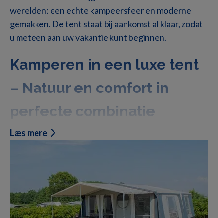
werelden: een echte kampeersfeer en moderne
gemakken. De tent staat bij aankomst al klaar, zodat
u meteen aan uw vakantie kunt beginnen.
Kamperen in een luxe tent
– Natuur en comfort in
perfecte combinatie
Læs mere
Kamperen in een luxe tent is voor jou als je dicht bij
de natuur wilt zijn, maar niet wilt inleveren op
comfort. In plaats van luchtbedden en weinig ruimte
krijg je echte bedden, een aparte slaapruimte en
keukengerei.
Onze luxe tenten zijn ideaal voor: