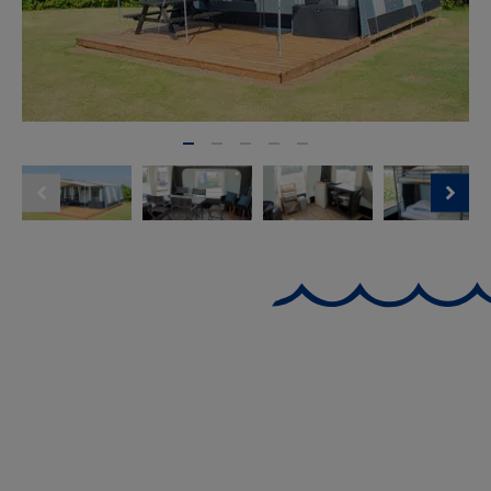
Gezinnen met kinderen
Koppels die een glamping-ervaring willen
Vakantiegangers zonder eigen tent
Weekendverblijf in Zuid-Jutland
Je wordt wakker met vogelgezang en frisse lucht,
maar je kunt ook koffie zetten, eten koel bewaren en
avondeten maken op een kookplaat of gasbarbecue.
Dit is luxe kamperen in Denemarken op zijn best.
Wat biedt een luxe tent bij
Gammelbro ?
Wanneer u bij ons een overnachting in een luxe tent
boekt, krijgt u meer dan alleen een tent. U krijgt een