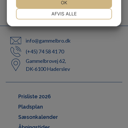
JA
NEJ
OK
JA
NEJ
Beliggende
Vi garanterer
NØDVENDIGE
PRÆFERENCER
AFVIS ALLE
I smuk natur
En god oplevelse
JA
NEJ
JA
NEJ
MARKETING
STATISTIK
info@gammelbro.dk
(+45) 74 58 41 70
Gammelbrovej 62,
DK-6100 Haderslev
Prisliste 2026
Pladsplan
Sæsonkalender
Åbningstider