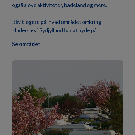
også sjove aktiviteter, badeland og mere.
natur, tag på opdagelse i spændende Sønderjylland
og benyt pladsens mange aktivitetstilbud.
Bliv klogere på, hvad området omkring
Haderslev i Sydjylland har at byde på.
Se området