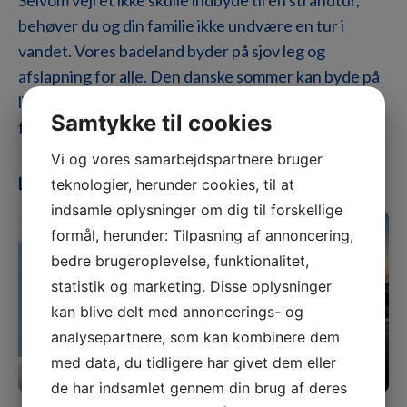
Selvom vejret ikke skulle indbyde til en strandtur,
behøver du og din familie ikke undvære en tur i
vandet. Vores badeland byder på sjov leg og
afslapning for alle. Den danske sommer kan byde på
lidt af hvert, men hos os kan du være sikker på, at en
Samtykke til cookies
ferie byder på masser af sjove oplevelser.
Vi og vores samarbejdspartnere bruger
Læs mere
teknologier, herunder cookies, til at
Vi har indendørs legeland, badeland, minigolf og
indsamle oplysninger om dig til forskellige
tennis, så underholdningen hele tiden er sikret. Snyd
formål, herunder: Tilpasning af annoncering,
heller ikke jer selv for oplevelsen af Gammelbro
bedre brugeroplevelse, funktionalitet,
Krea, vores store kreative værksted, der bugner af
statistik og marketing. Disse oplysninger
inspiration og gode ideer. Nyd dagen med masser af
kan blive delt med annoncerings- og
aktiviteter og slap af med et spil kort om aftenen i
analysepartnere, som kan kombinere dem
den afslappede stemning, der hersker på hele
med data, du tidligere har givet dem eller
campingpladsen.
de har indsamlet gennem din brug af deres