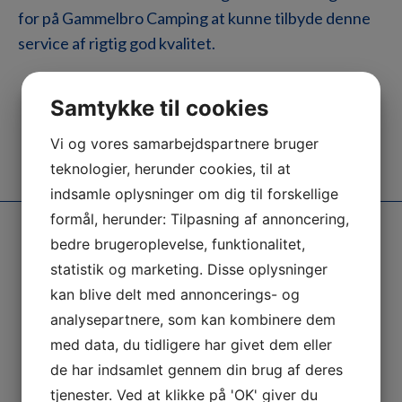
for på Gammelbro Camping at kunne tilbyde denne
service af rigtig god kvalitet.
Samtykke til cookies
Vi og vores samarbejdspartnere bruger
teknologier, herunder cookies, til at
indsamle oplysninger om dig til forskellige
formål, herunder: Tilpasning af annoncering,
bedre brugeroplevelse, funktionalitet,
statistik og marketing. Disse oplysninger
Mere end 1.000
Mange aktiviteter
kan blive delt med annoncerings- og
Positive anmeldelser
For børn
analysepartnere, som kan kombinere dem
med data, du tidligere har givet dem eller
de har indsamlet gennem din brug af deres
tjenester. Ved at klikke på 'OK' giver du
Beliggende
Vi garanterer