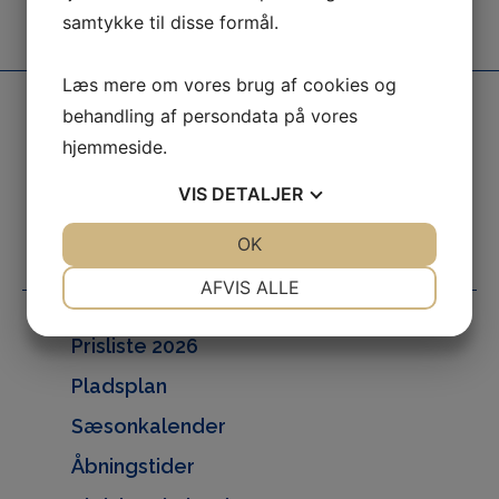
samtykke til disse formål.
I smuk natur
En god oplevelse
Læs mere om vores brug af cookies og
behandling af persondata på vores
info@gammelbro.dk
hjemmeside.
(+45) 74 58 41 70
VIS
DETALJER
Gammelbrovej 62,
DK-6100 Haderslev
JA
NEJ
OK
JA
NEJ
NØDVENDIGE
PRÆFERENCER
AFVIS ALLE
JA
NEJ
JA
NEJ
Prisliste 2026
MARKETING
STATISTIK
Pladsplan
Sæsonkalender
Åbningstider