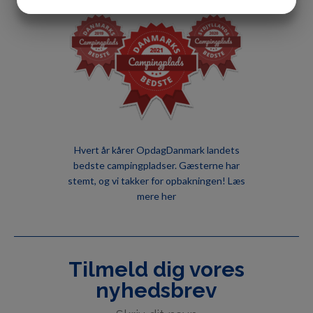
JA
NEJ
JA
NEJ
MARKETING
STATISTIK
Hvert år kårer OpdagDanmark landets
bedste campingpladser. Gæsterne har
stemt, og vi takker for opbakningen!
Læs
mere her
Tilmeld dig vores
nyhedsbrev