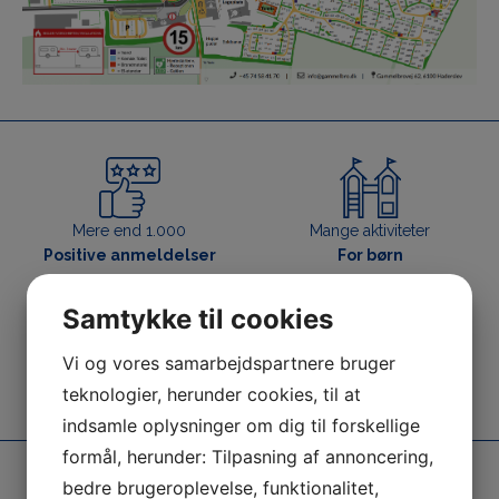
Mere end 1.000
Mange aktiviteter
Positive anmeldelser
For børn
Samtykke til cookies
Vi og vores samarbejdspartnere bruger
Beliggende
Vi garanterer
I smuk natur
En god oplevelse
teknologier, herunder cookies, til at
indsamle oplysninger om dig til forskellige
formål, herunder: Tilpasning af annoncering,
bedre brugeroplevelse, funktionalitet,
info@gammelbro.dk