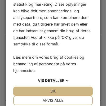
statistik og marketing. Disse oplysninger
(+45) 74 58 41 70
kan blive delt med annoncerings- og
Gammelbrovej 62,
analysepartnere, som kan kombinere dem
DK-6100 Haderslev
med data, du tidligere har givet dem eller
de har indsamlet gennem din brug af deres
tjenester. Ved at klikke på 'OK' giver du
samtykke til disse formål.
Prisliste 2026
Pladsplan
Læs mere om vores brug af cookies og
Sæsonkalender
behandling af persondata på vores
hjemmeside.
Åbningstider
Aktivitetskalender
VIS
DETALJER
Kontakt
JA
NEJ
OK
JA
NEJ
NØDVENDIGE
PRÆFERENCER
AFVIS ALLE