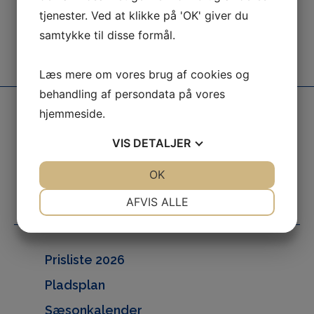
tjenester. Ved at klikke på 'OK' giver du
samtykke til disse formål.
Beliggende
Vi garanterer
I smuk natur
En god oplevelse
Læs mere om vores brug af cookies og
behandling af persondata på vores
hjemmeside.
info@gammelbro.dk
VIS
DETALJER
(+45) 74 58 41 70
Gammelbrovej 62,
JA
NEJ
OK
JA
NEJ
DK-6100 Haderslev
NØDVENDIGE
PRÆFERENCER
AFVIS ALLE
JA
NEJ
JA
NEJ
MARKETING
STATISTIK
Prisliste 2026
Pladsplan
Sæsonkalender