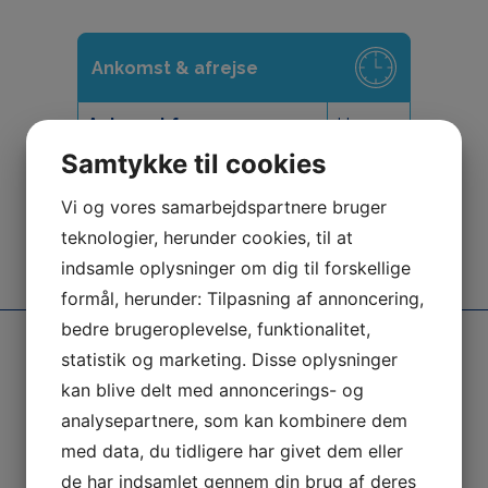
Ankomst & afrejse
Ankomst fra
kl. 15:00
Samtykke til cookies
Afrejse senest
kl. 11:00
Vi og vores samarbejdspartnere bruger
Afrejse ved slutrengøring
kl. 10:00
teknologier, herunder cookies, til at
indsamle oplysninger om dig til forskellige
formål, herunder: Tilpasning af annoncering,
bedre brugeroplevelse, funktionalitet,
statistik og marketing. Disse oplysninger
kan blive delt med annoncerings- og
Mere end 1.000
Mange aktiviteter
analysepartnere, som kan kombinere dem
Positive anmeldelser
For børn
med data, du tidligere har givet dem eller
de har indsamlet gennem din brug af deres