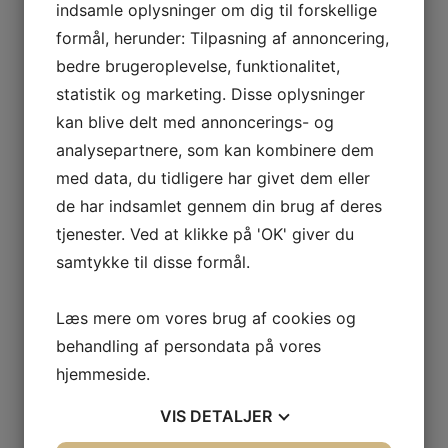
36 m² lejlighed (wc+bad)
indsamle oplysninger om dig til forskellige
formål, herunder: Tilpasning af annoncering,
8.820 DKK
/uge
bedre brugeroplevelse, funktionalitet,
A
statistik og marketing. Disse oplysninger
1.260 DKK
/nat
kan blive delt med annoncerings- og
7.994 DKK
/uge
analysepartnere, som kan kombinere dem
B
med data, du tidligere har givet dem eller
1.142 DKK
/nat
de har indsamlet gennem din brug af deres
1.995 DKK
/weekend
tjenester. Ved at klikke på 'OK' giver du
C
samtykke til disse formål.
895 DKK
/nat (søn-fre)
1.795 DKK
/weekend
Læs mere om vores brug af cookies og
D
behandling af persondata på vores
740 DKK
/nat (søn-fre)
hjemmeside.
Obligatorisk
Hund pr. nat
25 DKK
slutrengøring
VIS
DETALJER