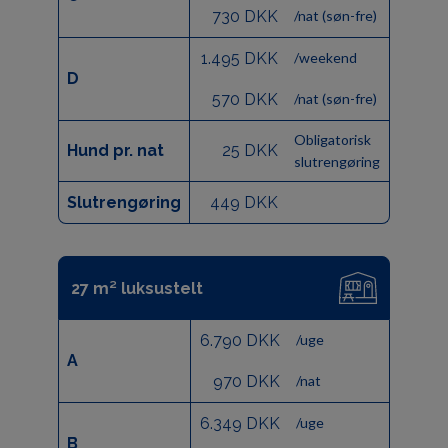
730 DKK
/nat (søn-fre)
1.495 DKK
/weekend
D
570 DKK
/nat (søn-fre)
Obligatorisk
Hund pr. nat
25 DKK
slutrengøring
Slutrengøring
449 DKK
27 m² luksustelt
6.790 DKK
/uge
A
970 DKK
/nat
6.349 DKK
/uge
B