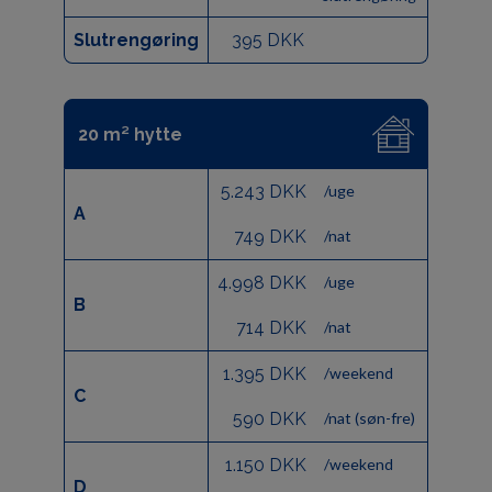
Slutrengøring
395 DKK
20 m² hytte
5.243 DKK
/uge
A
749 DKK
/nat
4.998 DKK
/uge
B
714 DKK
/nat
1.395 DKK
/weekend
C
590 DKK
/nat (søn-fre)
1.150 DKK
/weekend
D