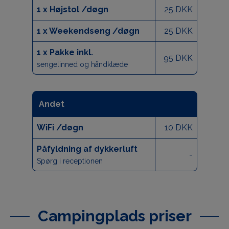
1 x Højstol /døgn
25 DKK
1 x Weekendseng /døgn
25 DKK
1 x Pakke inkl.
95 DKK
sengelinned og håndklæde
Andet
WiFi /døgn
10 DKK
Påfyldning af dykkerluft
-
Spørg i receptionen
Campingplads priser