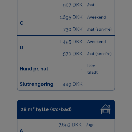
907 DKK
/nat
1.695 DKK
/weekend
C
730 DKK
/nat (søn-fre)
1.495 DKK
/weekend
D
570 DKK
/nat (søn-fre)
Ikke
Hund pr. nat
-
tilladt
Slutrengøring
449 DKK
28 m² hytte (wc+bad)
7.693 DKK
/uge
A