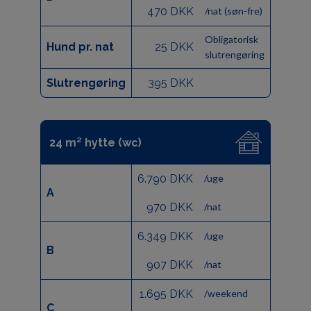
470 DKK
/nat (søn-fre)
Obligatorisk
Hund pr. nat
25 DKK
slutrengøring
Slutrengøring
395 DKK
24 m² hytte (wc)
6.790 DKK
/uge
A
970 DKK
/nat
6.349 DKK
/uge
B
907 DKK
/nat
1.695 DKK
/weekend
C