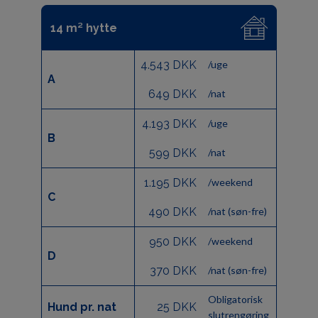
14 m² hytte
4.543 DKK
/uge
A
649 DKK
/nat
4.193 DKK
/uge
B
599 DKK
/nat
1.195 DKK
/weekend
C
490 DKK
/nat (søn-fre)
950 DKK
/weekend
D
370 DKK
/nat (søn-fre)
Obligatorisk
Hund pr. nat
25 DKK
slutrengøring