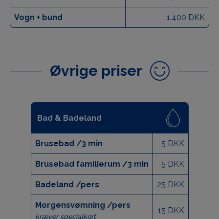
Vogn + bund
1.400 DKK
Øvrige priser
Bad & Badeland
Brusebad /3 min
5 DKK
Brusebad familierum /3 min
5 DKK
Badeland /pers
25 DKK
Morgensvømning /pers
15 DKK
kræver specialkort